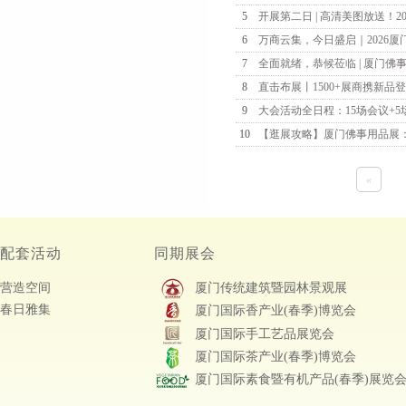
5
开展第二日 | 高清美图放送！20
6
万商云集，今日盛启｜2026厦门
7
全面就绪，恭候莅临 | 厦门佛事
8
直击布展丨1500+展商携新品登
9
大会活动全日程：15场会议+5场
10
【逛展攻略】厦门佛事用品展：
«
配套活动
同期展会
营造空间
厦门传统建筑暨园林景观展
春日雅集
厦门国际香产业(春季)博览会
厦门国际手工艺品展览会
厦门国际茶产业(春季)博览会
厦门国际素食暨有机产品(春季)展览